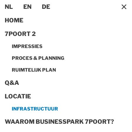
×
NL
EN
DE
HOME
7POORT 2
IMPRESSIES
PROCES & PLANNING
RUIMTELIJK PLAN
Q&A
LOCATIE
INFRASTRUCTUUR
INFRASTRUCTUUR
De uitstekende verkeersinfrastructuur biedt
bedrijventerrein BusinessPark 7Poort talloze
WAAROM BUSINESSPARK 7POORT?
transportmogelijkheden. Dankzij een sterk netwerk